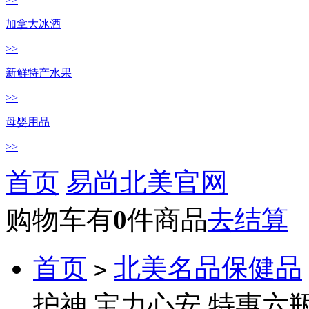
加拿大冰酒
>>
新鲜特产水果
>>
母婴用品
>>
首页
易尚北美官网
购物车有
0
件商品
去结算
首页
北美名品保健品
>
护神 宝力心安 特惠六