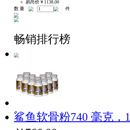
易尚价
￥1138.00
数 量
件
畅销排行榜
鲨鱼软骨粉740 毫克，1