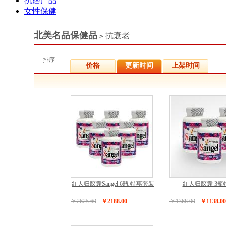
抗癌产品
女性保健
北美名品保健品
抗衰老
>
排序
价格
更新时间
上架时间
红人归胶囊Sangel 6瓶 特惠套装
红人归胶囊 3瓶
￥2625.60
￥2188.00
￥1368.00
￥1138.00