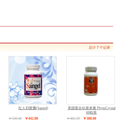
总计
7
个记录
红人归胶囊(Sangel)
美国复合抗衰老素 PhytoCrystal
60粒装
￥530.40
￥442.00
￥465.59
￥388.00