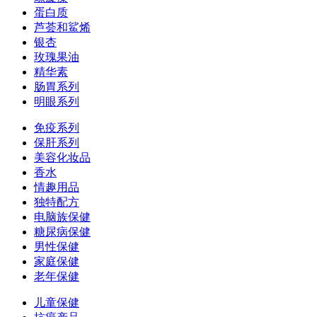
蛋白质
芦荟和鯊烯
银杏
玫瑰果油
精华素
肠胃系列
明眼系列
免疫系列
保肝系列
美容化妆品
香水
情趣用品
独特配方
电脑族保健
糖尿病保健
男性保健
家庭保健
老年保健
儿童保健