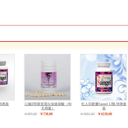
特惠装
口服II型胶原蛋白加玻尿酸（90
红人归胶囊Sangel 12瓶 特惠套
天用量）
装
￥885.60
￥738.00
￥5061.60
￥4218.00