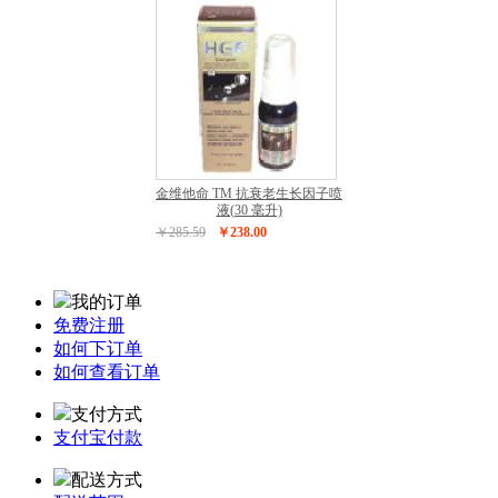
金维他命 TM 抗衰老生长因子喷
液(30 毫升)
￥285.59
￥238.00
我的订单
免费注册
如何下订单
如何查看订单
支付方式
支付宝付款
配送方式