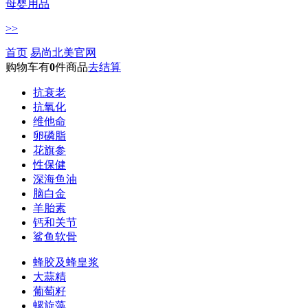
母婴用品
>>
首页
易尚北美官网
购物车有
0
件商品
去结算
抗衰老
抗氧化
维他命
卵磷脂
花旗参
性保健
深海鱼油
脑白金
羊胎素
钙和关节
鲨鱼软骨
蜂胶及蜂皇浆
大蒜精
葡萄籽
螺旋藻